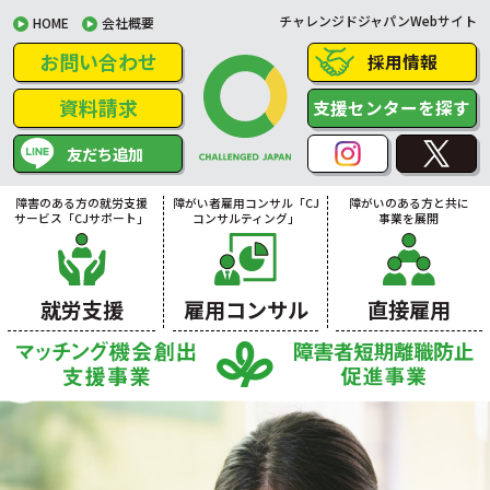
チャレンジドジャパンWebサイト
HOME
会社概要
お問い合わせ
採用情報
資料請求
支援センターを探す
友だち追加
障害のある方の就労支援
障がい者雇用コンサル「CJ
障がいのある方と共に
サービス「CJサポート」
コンサルティング」
事業を展開
就労支援
雇用コンサル
直接雇用