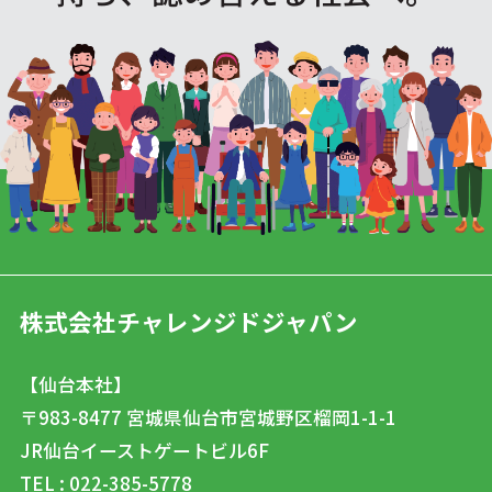
株式会社チャレンジドジャパン
【仙台本社】
〒983-8477
宮城県仙台市宮城野区榴岡1-1-1
JR仙台イーストゲートビル6F
TEL : 022-385-5778