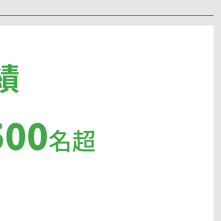
績
500
名超