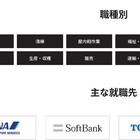
職種別
清掃
屋内軽作業
福祉
生産・収穫
販売
運輸
主な就職先