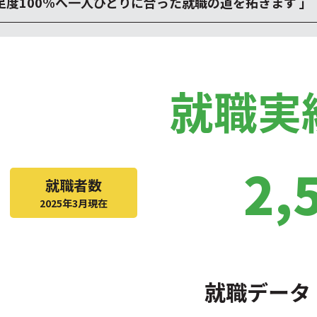
度100%へ一人ひとりに合った就職の道を拓きます 」
就職実
2,
就職者数
2025年3月現在
就職データ