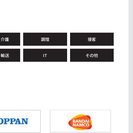
・介護
調理
接客
・輸送
IT
その他