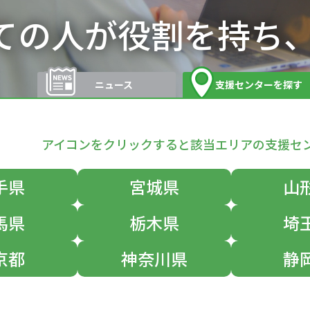
ての人が役割を
持ち
ニュース
支援センターを探す
アイコンをクリックすると該当エリアの支援セ
手県
宮城県
山
馬県
栃木県
埼
京都
神奈川県
静