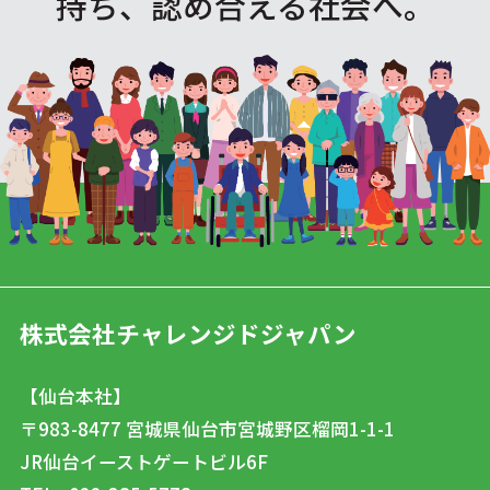
持ち、認め合える社会へ。
株式会社チャレンジドジャパン
【仙台本社】
〒983-8477
宮城県仙台市宮城野区榴岡1-1-1
JR仙台イーストゲートビル6F