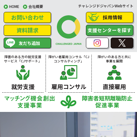
チャレンジドジャパンWebサイト
HOME
会社概要
お問い合わせ
採用情報
資料請求
支援センターを探す
友だち追加
障害のある方の就労支援
障がい者雇用コンサル「CJ
障がいのある方と共に
サービス「CJサポート」
コンサルティング」
事業を展開
就労支援
雇用コンサル
直接雇用