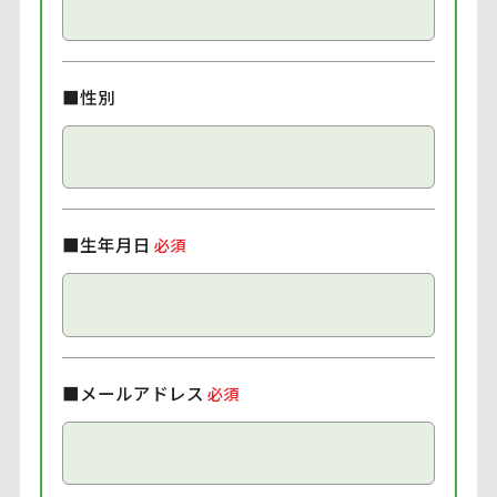
■性別
■生年月日
必須
■メールアドレス
必須