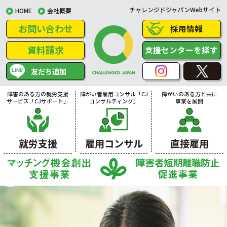
チャレンジドジャパンWebサイト
HOME
会社概要
お問い合わせ
採用情報
資料請求
支援センターを探す
友だち追加
障害のある方の就労支援
障がい者雇用コンサル「CJ
障がいのある方と共に
サービス「CJサポート」
コンサルティング」
事業を展開
就労支援
雇用コンサル
直接雇用