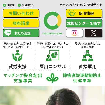
チャレンジドジャパンWebサイト
HOME
会社概要
お問い合わせ
採用情報
資料請求
支援センターを探す
友だち追加
障害のある方の就労支援
障がい者雇用コンサル「CJ
障がいのある方と共に
サービス「CJサポート」
コンサルティング」
事業を展開
就労支援
雇用コンサル
直接雇用