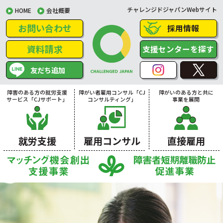
チャレンジドジャパンWebサイト
HOME
会社概要
お問い合わせ
採用情報
資料請求
支援センターを探す
友だち追加
障害のある方の就労支援
障がい者雇用コンサル「CJ
障がいのある方と共に
サービス「CJサポート」
コンサルティング」
事業を展開
就労支援
雇用コンサル
直接雇用