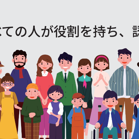
べての人が役割を
持ち、