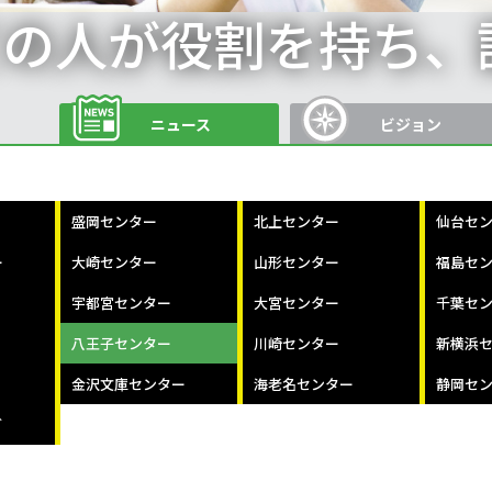
ての人が役割を持ち、
ニュース
ビジョン
盛岡センター
北上センター
仙台セ
ー
大崎センター
山形センター
福島セ
宇都宮センター
大宮センター
千葉セ
八王子センター
川崎センター
新横浜
金沢文庫センター
海老名センター
静岡セ
グ