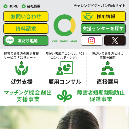
チャレンジドジャパンWebサイト
HOME
会社概要
お問い合わせ
採用情報
資料請求
支援センターを探す
友だち追加
障害のある方の就労支援
障がい者雇用コンサル「CJ
障がいのある方と共に
サービス「CJサポート」
コンサルティング」
事業を展開
就労支援
雇用コンサル
直接雇用