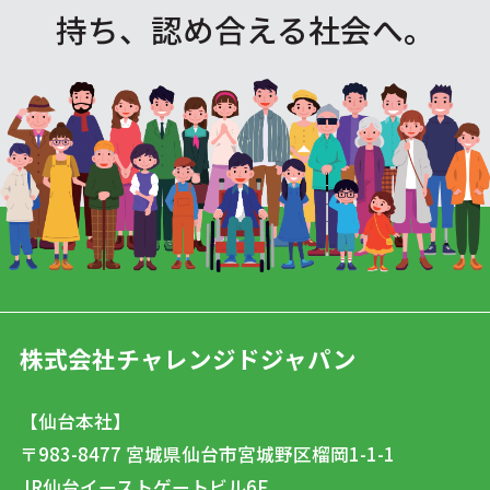
持ち、認め合える社会へ。
株式会社チャレンジドジャパン
【仙台本社】
〒983-8477
宮城県仙台市宮城野区榴岡1-1-1
JR仙台イーストゲートビル6F