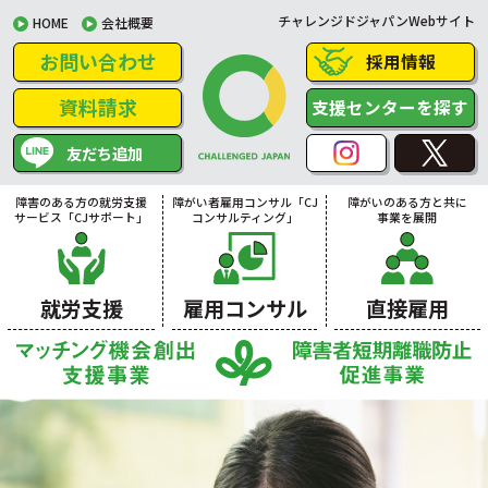
チャレンジドジャパンWebサイト
HOME
会社概要
お問い合わせ
採用情報
資料請求
支援センターを探す
友だち追加
障害のある方の就労支援
障がい者雇用コンサル「CJ
障がいのある方と共に
サービス「CJサポート」
コンサルティング」
事業を展開
就労支援
雇用コンサル
直接雇用