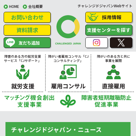
チャレンジドジャパンWebサイト
HOME
会社概要
お問い合わせ
採用情報
資料請求
支援センターを探す
友だち追加
障害のある方の就労支援
障がい者雇用コンサル「CJ
障がいのある方と共に
サービス「CJサポート」
コンサルティング」
事業を展開
就労支援
雇用コンサル
直接雇用
チャレンジドジャパン・ニュース