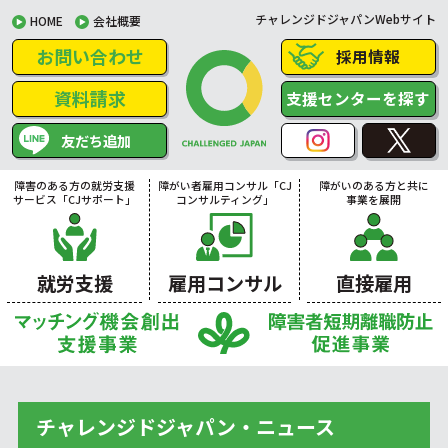
チャレンジドジャパンWebサイト
HOME
会社概要
お問い合わせ
採用情報
資料請求
支援センターを探す
友だち追加
障害のある方の就労支援
障がい者雇用コンサル「CJ
障がいのある方と共に
サービス「CJサポート」
コンサルティング」
事業を展開
就労支援
雇用コンサル
直接雇用
チャレンジドジャパン・ニュース