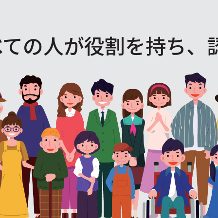
べての人が役割を
持ち、