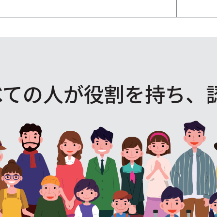
べての人が役割を
持ち、