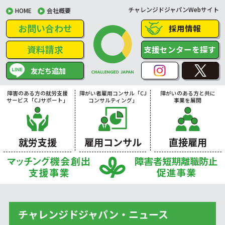
チャレンジドジャパンWebサイト
HOME
会社概要
お問い合わせ
採用情報
資料請求
支援センターを探す
友だち追加
障害のある方の就労支援
障がい者雇用コンサル「CJ
障がいのある方と共に
サービス「CJサポート」
コンサルティング」
事業を展開
就労支援
雇用コンサル
直接雇用
チャレンジドジャパン・ニュース