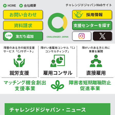
チャレンジドジャパンWebサイト
HOME
会社概要
お問い合わせ
採用情報
資料請求
支援センターを探す
友だち追加
障害のある方の就労支援
障がい者雇用コンサル「CJ
障がいのある方と共に
サービス「CJサポート」
コンサルティング」
事業を展開
就労支援
雇用コンサル
直接雇用
チャレンジドジャパン・ニュース