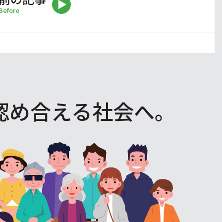
Before
認め合える社会へ。