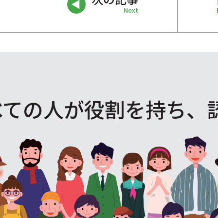
Next
べての人が役割を
持ち、