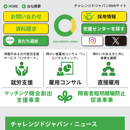
チャレンジドジャパンWebサイト
HOME
会社概要
お問い合わせ
採用情報
資料請求
支援センターを探す
友だち追加
障害のある方の就労支援
障がい者雇用コンサル「CJ
障がいのある方と共に
サービス「CJサポート」
コンサルティング」
事業を展開
就労支援
雇用コンサル
直接雇用
チャレンジドジャパン・ニュース