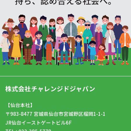
持ち、認め合える社会へ。
株式会社チャレンジドジャパン
【仙台本社】
〒983-8477
宮城県仙台市宮城野区榴岡1-1-1
JR仙台イーストゲートビル6F