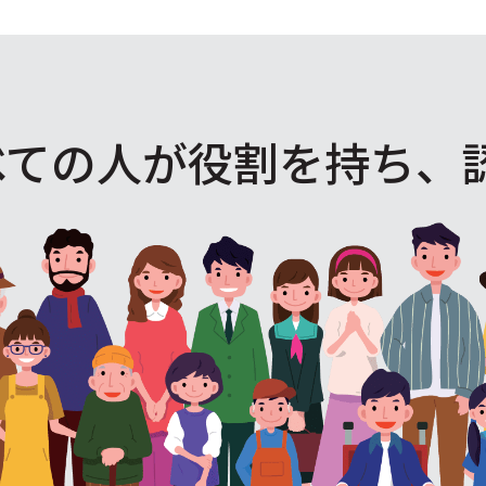
べての人が役割を
持ち、