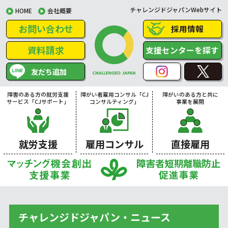
チャレンジドジャパンWebサイト
HOME
会社概要
お問い合わせ
採用情報
資料請求
支援センターを探す
友だち追加
障害のある方の就労支援
障がい者雇用コンサル「CJ
障がいのある方と共に
サービス「CJサポート」
コンサルティング」
事業を展開
就労支援
雇用コンサル
直接雇用
チャレンジドジャパン・ニュース