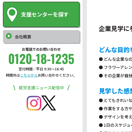
支援センターを探す
企業見学に
会社概要
どんな目的
お電話でのお問い合わせ
0120-18-1235
● どんな企業な
● フラワーアレ
受付時間／平日 9:30〜16:45
時間外は
こちらから
お問い合わせください。
● その企業が
自
就労支援ニュース配信中
見学した感
● とてもきれい
● 作業をする方
● デザインを考
● 1日のスケジ