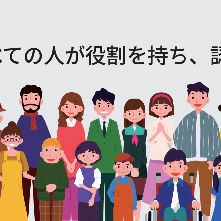
べての人が役割を
持ち、