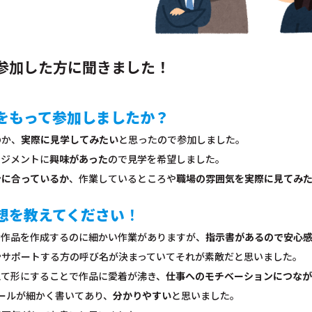
参加した方に聞きました！
をもって参加しましたか？
のか、
実際に見学してみたい
と思ったので参加しました。
ンジメントに
興味があった
ので見学を希望しました。
分に合っているか
、作業しているところや
職場の雰囲気を実際に見てみ
想を教えてください
！
な作品を作成するのに細かい作業がありますが、
指示書があるので安心
やサポートする方の呼び名が決まっていてそれが素敵だと思いました。
えて形にすることで作品に愛着が沸き、
仕事へのモチベーションにつなが
ュールが細かく書いてあり、
分かりやすい
と思いました。