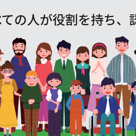
べての人が役割を
持ち、