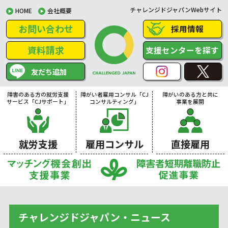
チャレンジドジャパンWebサイト
HOME
会社概要
お問い合わせ
採用情報
資料請求
支援センターを探す
友だち追加
障害のある方の就労支援
障がい者雇用コンサル「CJ
障がいのある方と共に
サービス「CJサポート」
コンサルティング」
事業を展開
就労支援
雇用コンサル
直接雇用
チャレンジドジャパン・ニュース