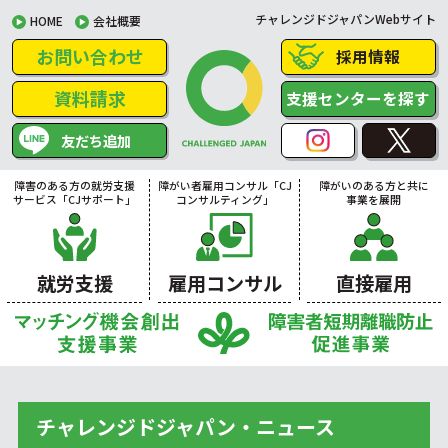
チャレンジドジャパンWebサイト
HOME
会社概要
お問い合わせ
採用情報
資料請求
支援センターを探す
友だち追加
障害のある方の就労支援
障がい者雇用コンサル「CJ
障がいのある方と共に
サービス「CJサポート」
コンサルティング」
事業を展開
就労支援
雇用コンサル
直接雇用
チャレンジドジャパン・ニュース