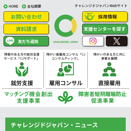
チャレンジドジャパンWebサイト
HOME
会社概要
お問い合わせ
採用情報
資料請求
支援センターを探す
友だち追加
障害のある方の就労支援
障がい者雇用コンサル「CJ
障がいのある方と共に
サービス「CJサポート」
コンサルティング」
事業を展開
就労支援
雇用コンサル
直接雇用
チャレンジドジャパン・ニュース