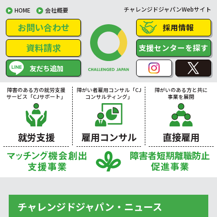
チャレンジドジャパンWebサイト
HOME
会社概要
お問い合わせ
採用情報
資料請求
支援センターを探す
友だち追加
障害のある方の就労支援
障がい者雇用コンサル「CJ
障がいのある方と共に
サービス「CJサポート」
コンサルティング」
事業を展開
就労支援
雇用コンサル
直接雇用
チャレンジドジャパン・ニュース