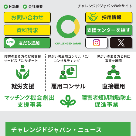
チャレンジドジャパンWebサイト
HOME
会社概要
お問い合わせ
採用情報
資料請求
支援センターを探す
友だち追加
障害のある方の就労支援
障がい者雇用コンサル「CJ
障がいのある方と共に
サービス「CJサポート」
コンサルティング」
事業を展開
就労支援
雇用コンサル
直接雇用
チャレンジドジャパン・ニュース