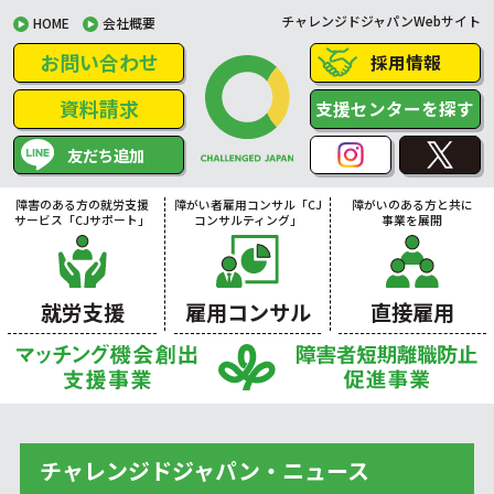
チャレンジドジャパンWebサイト
HOME
会社概要
お問い合わせ
採用情報
資料請求
支援センターを探す
友だち追加
障害のある方の就労支援
障がい者雇用コンサル「CJ
障がいのある方と共に
サービス「CJサポート」
コンサルティング」
事業を展開
就労支援
雇用コンサル
直接雇用
チャレンジドジャパン・ニュース