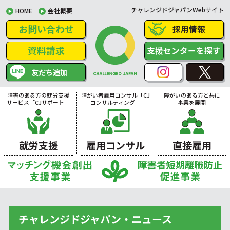
チャレンジドジャパンWebサイト
HOME
会社概要
お問い合わせ
採用情報
資料請求
支援センターを探す
友だち追加
障害のある方の就労支援
障がい者雇用コンサル「CJ
障がいのある方と共に
サービス「CJサポート」
コンサルティング」
事業を展開
就労支援
雇用コンサル
直接雇用
チャレンジドジャパン・ニュース