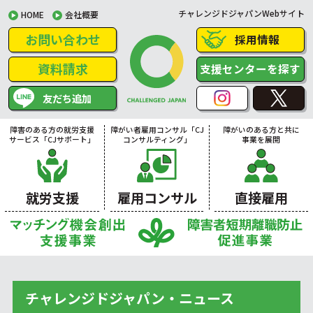
チャレンジドジャパンWebサイト
HOME
会社概要
お問い合わせ
採用情報
資料請求
支援センターを探す
友だち追加
障害のある方の就労支援
障がい者雇用コンサル「CJ
障がいのある方と共に
サービス「CJサポート」
コンサルティング」
事業を展開
就労支援
雇用コンサル
直接雇用
チャレンジドジャパン・ニュース