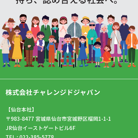
株式会社チャレンジドジャパン
【仙台本社】
〒983-8477
宮城県仙台市宮城野区榴岡1-1-1
JR仙台イーストゲートビル6F
TEL : 022-385-5778