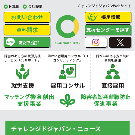
チャレンジドジャパンWebサイト
HOME
会社概要
お問い合わせ
採用情報
資料請求
支援センターを探す
友だち追加
障害のある方の就労支援
障がい者雇用コンサル「CJ
障がいのある方と共に
サービス「CJサポート」
コンサルティング」
事業を展開
就労支援
雇用コンサル
直接雇用
チャレンジドジャパン・ニュース