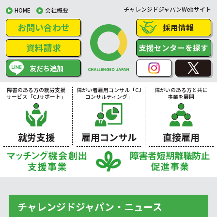
チャレンジドジャパンWebサイト
HOME
会社概要
お問い合わせ
採用情報
資料請求
支援センターを探す
友だち追加
障害のある方の就労支援
障がい者雇用コンサル「CJ
障がいのある方と共に
サービス「CJサポート」
コンサルティング」
事業を展開
就労支援
雇用コンサル
直接雇用
チャレンジドジャパン・ニュース