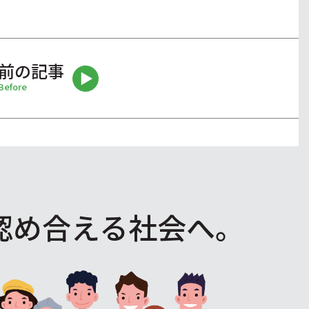
前の記事
Before
認め合える社会へ。