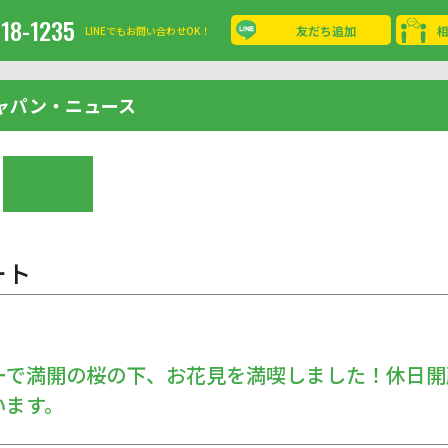
-18-1235
友だち追加
LINEでもお問い合わせOK！
ャパン・ニュース
ート
ーで満開の桜の下、お花見を満喫しました！休日開
います。