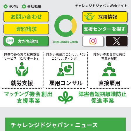
チャレンジドジャパンWebサイト
HOME
会社概要
お問い合わせ
採用情報
資料請求
支援センターを探す
友だち追加
障害のある方の就労支援
障がい者雇用コンサル「CJ
障がいのある方と共に
サービス「CJサポート」
コンサルティング」
事業を展開
就労支援
雇用コンサル
直接雇用
チャレンジドジャパン・ニュース