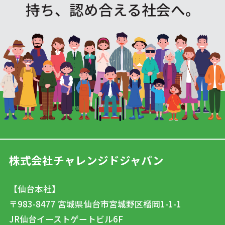
持ち、認め合える社会へ。
株式会社チャレンジドジャパン
【仙台本社】
〒983-8477
宮城県仙台市宮城野区榴岡1-1-1
JR仙台イーストゲートビル6F