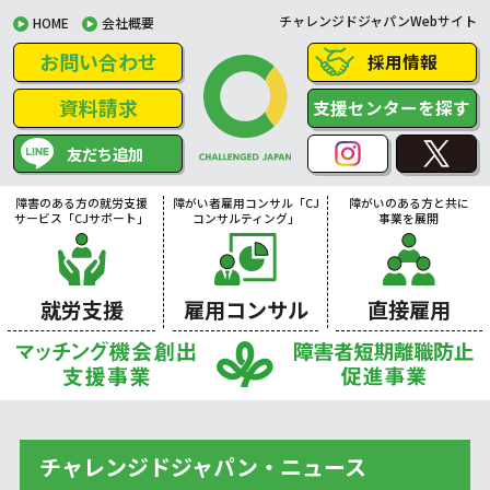
チャレンジドジャパンWebサイト
HOME
会社概要
お問い合わせ
採用情報
資料請求
支援センターを探す
友だち追加
障害のある方の就労支援
障がい者雇用コンサル「CJ
障がいのある方と共に
サービス「CJサポート」
コンサルティング」
事業を展開
就労支援
雇用コンサル
直接雇用
チャレンジドジャパン・ニュース