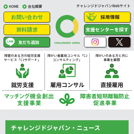
チャレンジドジャパンWebサイト
HOME
会社概要
お問い合わせ
採用情報
資料請求
支援センターを探す
友だち追加
障害のある方の就労支援
障がい者雇用コンサル「CJ
障がいのある方と共に
サービス「CJサポート」
コンサルティング」
事業を展開
就労支援
雇用コンサル
直接雇用
チャレンジドジャパン・ニュース