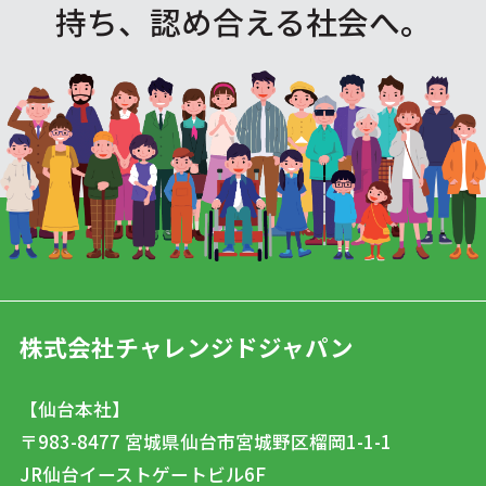
持ち、認め合える社会へ。
株式会社チャレンジドジャパン
【仙台本社】
〒983-8477
宮城県仙台市宮城野区榴岡1-1-1
JR仙台イーストゲートビル6F