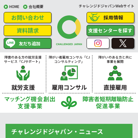
チャレンジドジャパンWebサイト
HOME
会社概要
お問い合わせ
採用情報
資料請求
支援センターを探す
友だち追加
障害のある方の就労支援
障がい者雇用コンサル「CJ
障がいのある方と共に
サービス「CJサポート」
コンサルティング」
事業を展開
就労支援
雇用コンサル
直接雇用
チャレンジドジャパン・ニュース