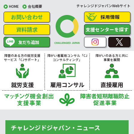
チャレンジドジャパンWebサイト
HOME
会社概要
お問い合わせ
採用情報
資料請求
支援センターを探す
友だち追加
障害のある方の就労支援
障がい者雇用コンサル「CJ
障がいのある方と共に
サービス「CJサポート」
コンサルティング」
事業を展開
就労支援
雇用コンサル
直接雇用
チャレンジドジャパン・ニュース