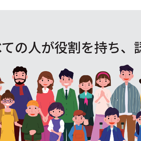
べての人が役割を
持ち、