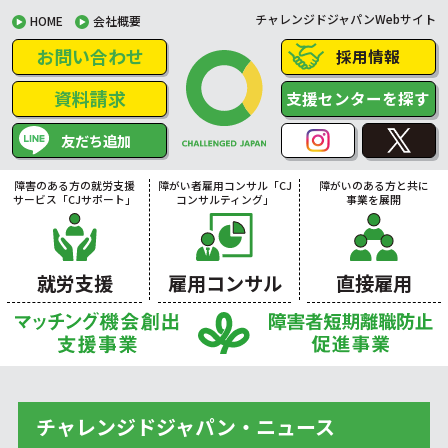
チャレンジドジャパンWebサイト
HOME
会社概要
お問い合わせ
採用情報
資料請求
支援センターを探す
友だち追加
障害のある方の就労支援
障がい者雇用コンサル「CJ
障がいのある方と共に
サービス「CJサポート」
コンサルティング」
事業を展開
就労支援
雇用コンサル
直接雇用
チャレンジドジャパン・ニュース