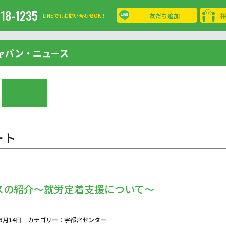
-18-1235
友だち追加
LINEでもお問い合わせOK！
ャパン・ニュース
ート
スの紹介～就労定着支援について～
年03月14日｜カテゴリー：宇都宮センター