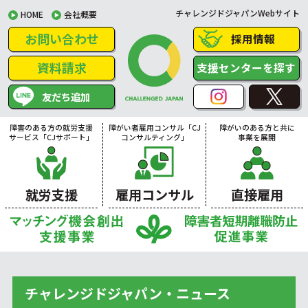
チャレンジドジャパンWebサイト
HOME
会社概要
お問い合わせ
採用情報
資料請求
支援センターを探す
友だち追加
障害のある方の就労支援
障がい者雇用コンサル「CJ
障がいのある方と共に
サービス「CJサポート」
コンサルティング」
事業を展開
就労支援
雇用コンサル
直接雇用
チャレンジドジャパン・ニュース