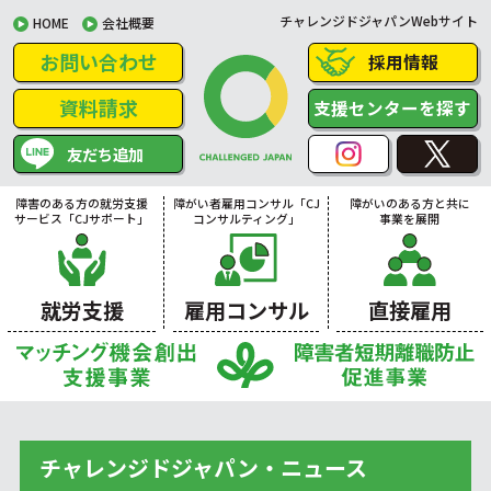
チャレンジドジャパンWebサイト
HOME
会社概要
お問い合わせ
採用情報
資料請求
支援センターを探す
友だち追加
障害のある方の就労支援
障がい者雇用コンサル「CJ
障がいのある方と共に
サービス「CJサポート」
コンサルティング」
事業を展開
就労支援
雇用コンサル
直接雇用
チャレンジドジャパン・ニュース