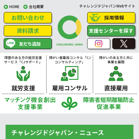
チャレンジドジャパンWebサイト
HOME
会社概要
お問い合わせ
採用情報
資料請求
支援センターを探す
友だち追加
障害のある方の就労支援
障がい者雇用コンサル「CJ
障がいのある方と共に
サービス「CJサポート」
コンサルティング」
事業を展開
就労支援
雇用コンサル
直接雇用
チャレンジドジャパン・ニュース