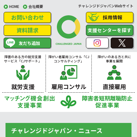
チャレンジドジャパンWebサイト
HOME
会社概要
お問い合わせ
採用情報
資料請求
支援センターを探す
友だち追加
障害のある方の就労支援
障がい者雇用コンサル「CJ
障がいのある方と共に
サービス「CJサポート」
コンサルティング」
事業を展開
就労支援
雇用コンサル
直接雇用
チャレンジドジャパン・ニュース