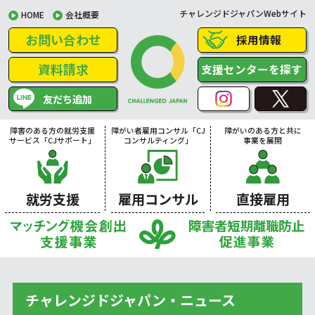
チャレンジドジャパンWebサイト
HOME
会社概要
お問い合わせ
採用情報
資料請求
支援センターを探す
友だち追加
障害のある方の就労支援
障がい者雇用コンサル「CJ
障がいのある方と共に
サービス「CJサポート」
コンサルティング」
事業を展開
就労支援
雇用コンサル
直接雇用
チャレンジドジャパン・ニュース