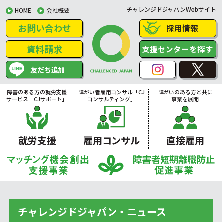
チャレンジドジャパンWebサイト
HOME
会社概要
お問い合わせ
採用情報
資料請求
支援センターを探す
友だち追加
障害のある方の就労支援
障がい者雇用コンサル「CJ
障がいのある方と共に
サービス「CJサポート」
コンサルティング」
事業を展開
就労支援
雇用コンサル
直接雇用
チャレンジドジャパン・ニュース