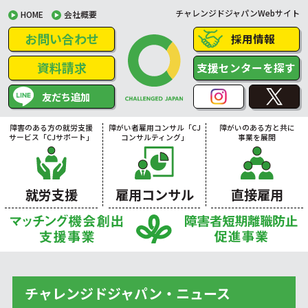
チャレンジドジャパンWebサイト
HOME
会社概要
お問い合わせ
採用情報
資料請求
支援センターを探す
友だち追加
障害のある方の就労支援
障がい者雇用コンサル「CJ
障がいのある方と共に
サービス「CJサポート」
コンサルティング」
事業を展開
就労支援
雇用コンサル
直接雇用
チャレンジドジャパン・ニュース