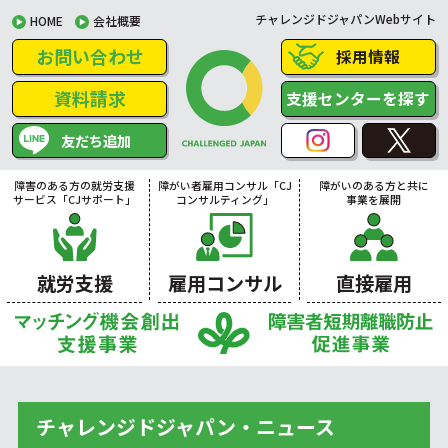
チャレンジドジャパンWebサイト
HOME
会社概要
お問い合わせ
採用情報
資料請求
支援センターを探す
友だち追加
障害のある方の就労支援
障がい者雇用コンサル「CJ
障がいのある方と共に
サービス「CJサポート」
コンサルティング」
事業を展開
就労支援
雇用コンサル
直接雇用
チャレンジドジャパン・ニュース