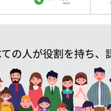
Next
べての人が役割を
持ち、